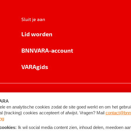
Sluit je aan
Lid worden
BNNVARA-account
VARAgids
voorwaarden
©
2026
BNNVARA