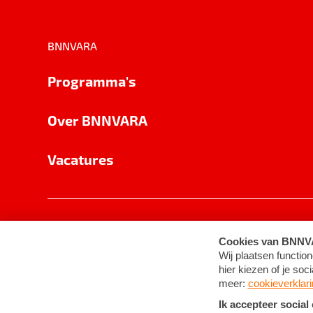
BNNVARA
Programma's
Over BNNVARA
Vacatures
Privacy
Cookie-instellingen
Algemene 