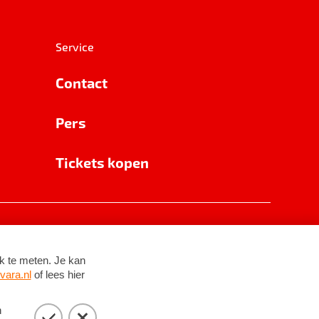
Service
Contact
Pers
Tickets kopen
RSIN 8531 62 402