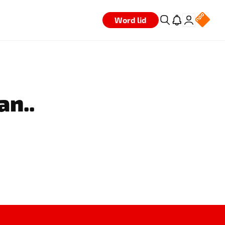
Word lid
an..