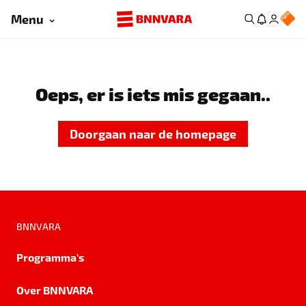
Menu
Oeps, er is iets mis gegaan..
Doorgaan naar de homepage
BNNVARA
Programma's
Over BNNVARA