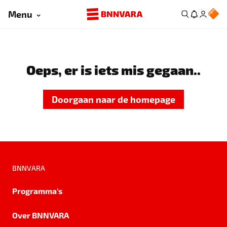
Menu
Oeps, er is iets mis gegaan..
Doorgaan naar de homepage
BNNVARA
Programma's
Over BNNVARA