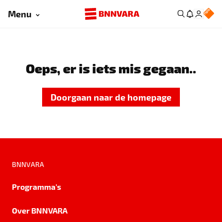
Menu
Oeps, er is iets mis gegaan..
Doorgaan naar de homepage
BNNVARA
Programma's
Over BNNVARA