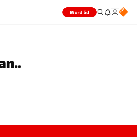
Word lid
an..