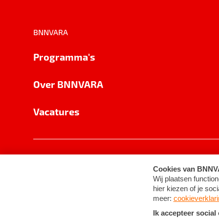
BNNVARA
Programma's
Over BNNVARA
Vacatures
Privacy
Cookie-instellingen
Algemene 