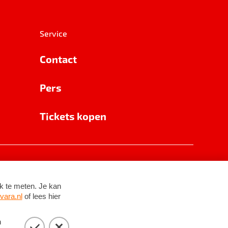
Service
Contact
Pers
Tickets kopen
RSIN 8531 62 402