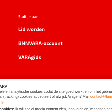
Sluit je aan
Lid worden
BNNVARA-account
VARAgids
voorwaarden
©
2026
BNNVARA