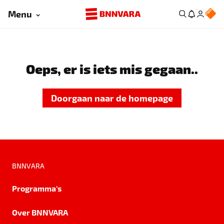
Menu
Oeps, er is iets mis gegaan..
Doorgaan naar de homepage
BNNVARA
Programma's
Over BNNVARA