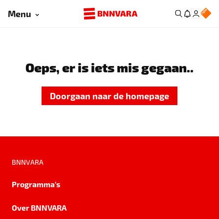
Menu
Oeps, er is iets mis gegaan..
Doorgaan naar de homepage
BNNVARA
Programma's
Over BNNVARA