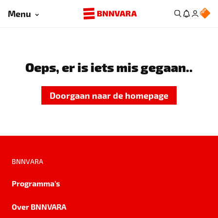
Menu
Oeps, er is iets mis gegaan..
Doorgaan naar de homepage
BNNVARA
Programma's
Over BNNVARA