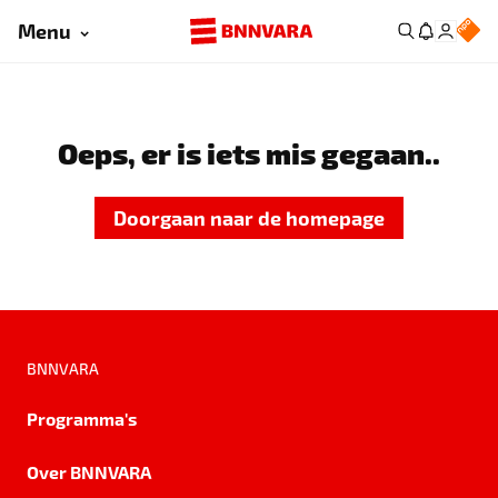
Menu
Oeps, er is iets mis gegaan..
Doorgaan naar de homepage
BNNVARA
Programma's
Over BNNVARA