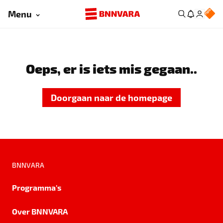
Menu
Oeps, er is iets mis gegaan..
Doorgaan naar de homepage
BNNVARA
Programma's
Over BNNVARA