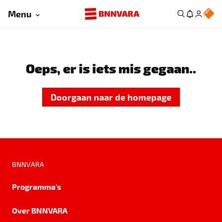
Menu
Oeps, er is iets mis gegaan..
Doorgaan naar de homepage
BNNVARA
Programma's
Over BNNVARA