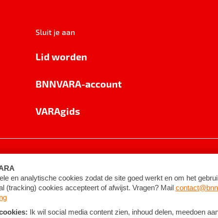
Sluit je aan
Lid worden
BNNVARA-account
VARAgids
voorwaarden
©
2026
BNNVARA