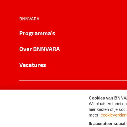
BNNVARA
Programma's
Over BNNVARA
Vacatures
Privacy
Cookie-instellingen
Algemene 