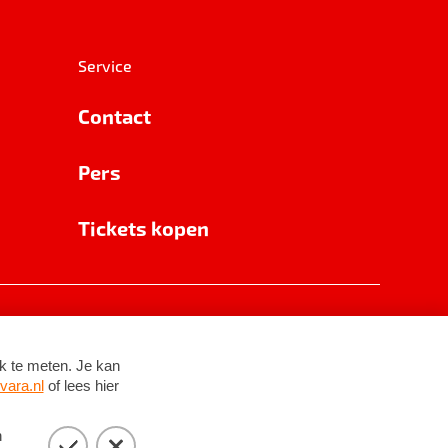
Service
Contact
Pers
Tickets kopen
RSIN 8531 62 402