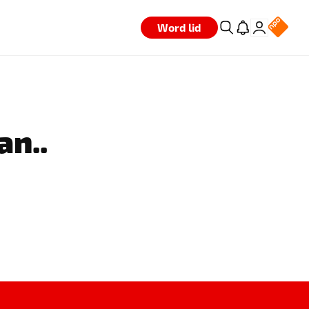
Word lid
an..