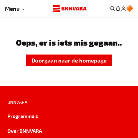
Menu
Oeps, er is iets mis gegaan..
Doorgaan naar de homepage
BNNVARA
Programma's
Over BNNVARA