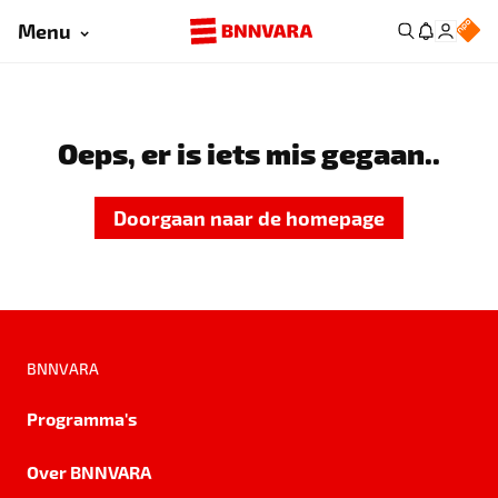
Menu
Oeps, er is iets mis gegaan..
Doorgaan naar de homepage
BNNVARA
Programma's
Over BNNVARA