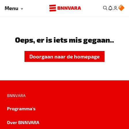
Menu
Oeps, er is iets mis gegaan..
Doorgaan naar de homepage
BNNVARA
Programma's
Over BNNVARA