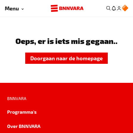
Menu
Oeps, er is iets mis gegaan..
Doorgaan naar de homepage
BNNVARA
Programma's
Over BNNVARA