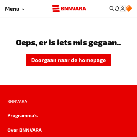
Menu
Oeps, er is iets mis gegaan..
Doorgaan naar de homepage
BNNVARA
Programma's
Over BNNVARA