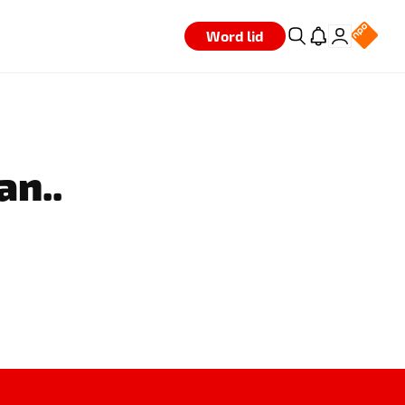
Word lid
an..