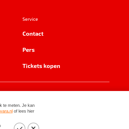
Service
Contact
Pers
Tickets kopen
RSIN 8531 62 402