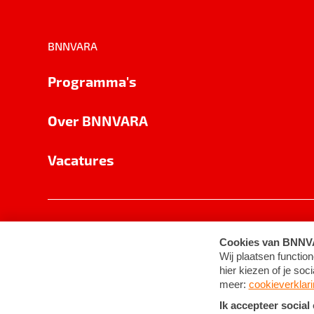
BNNVARA
Programma's
Over BNNVARA
Vacatures
Privacy
Cookie-instellingen
Algemene 