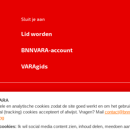
Sluit je aan
Lid worden
BNNVARA-account
VARAgids
voorwaarden
©
2026
BNNVARA