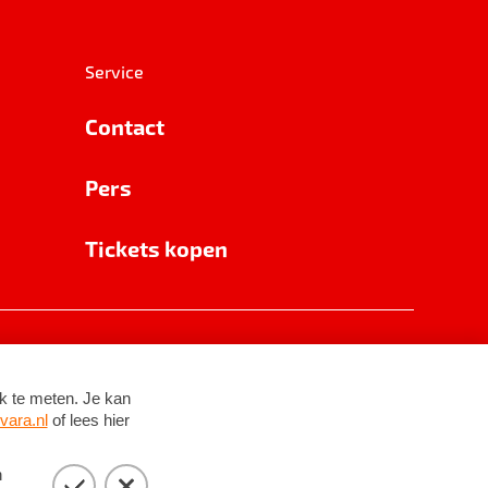
Service
Contact
Pers
Tickets kopen
RSIN 8531 62 402