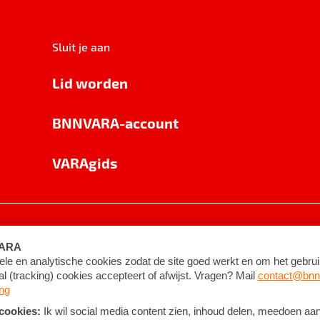
Sluit je aan
Lid worden
BNNVARA-account
VARAgids
voorwaarden
©
2026
BNNVARA