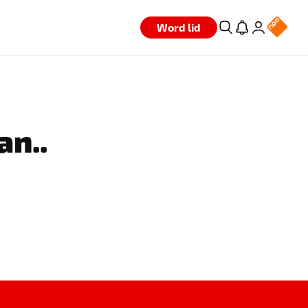
Word lid
an..