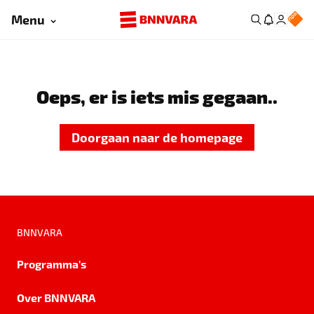
Menu
Oeps, er is iets mis gegaan..
Doorgaan naar de homepage
BNNVARA
Programma's
Over BNNVARA