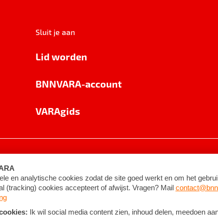
Sluit je aan
Lid worden
BNNVARA-account
VARAgids
voorwaarden
©
2026
BNNVARA