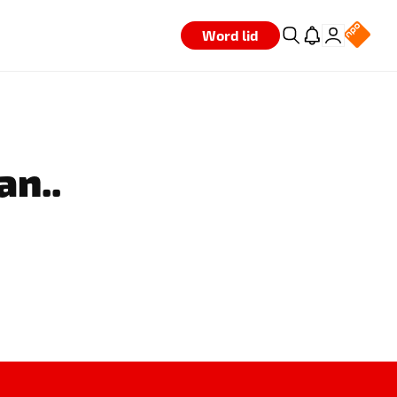
Word lid
an..