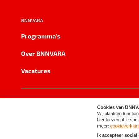
BNNVARA
Programma's
Over BNNVARA
Vacatures
Privacy
Cookie-instellingen
Algemene 