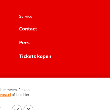
Service
Contact
Pers
Tickets kopen
RSIN 8531 62 402