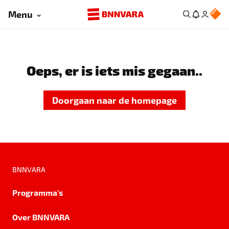
Menu
Oeps, er is iets mis gegaan..
Doorgaan naar de homepage
BNNVARA
Programma's
Over BNNVARA