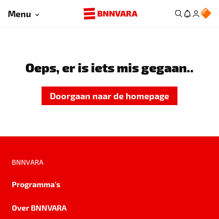
Menu
Oeps, er is iets mis gegaan..
Doorgaan naar de homepage
BNNVARA
Programma's
Over BNNVARA