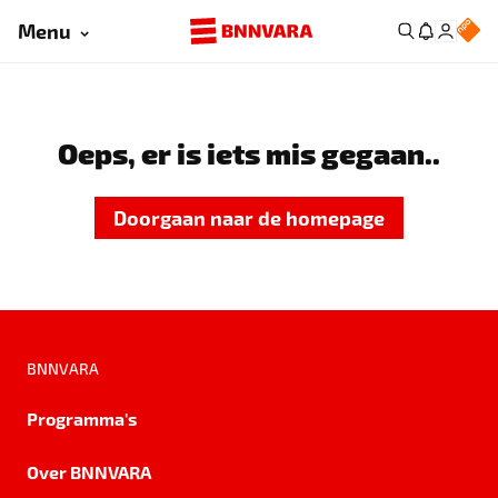
Menu
Oeps, er is iets mis gegaan..
Doorgaan naar de homepage
BNNVARA
Programma's
Over BNNVARA