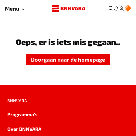
Menu
Oeps, er is iets mis gegaan..
Doorgaan naar de homepage
BNNVARA
Programma's
Over BNNVARA