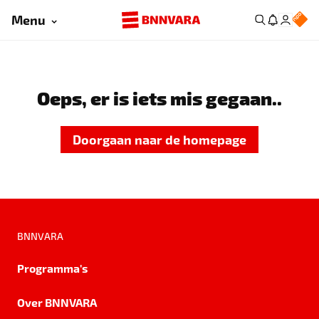
Menu
Oeps, er is iets mis gegaan..
Doorgaan naar de homepage
BNNVARA
Programma's
Over BNNVARA