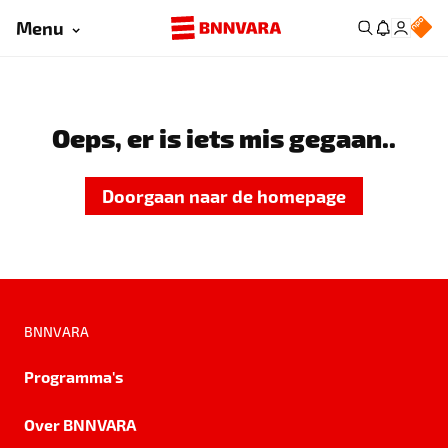
Menu
Oeps, er is iets mis gegaan..
Doorgaan naar de homepage
BNNVARA
Programma's
Over BNNVARA