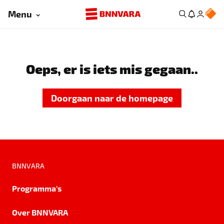
Menu
Oeps, er is iets mis gegaan..
Doorgaan naar de homepage
BNNVARA
Programma's
Over BNNVARA