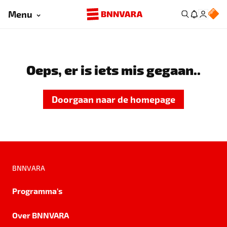
Menu
Oeps, er is iets mis gegaan..
Doorgaan naar de homepage
BNNVARA
Programma's
Over BNNVARA