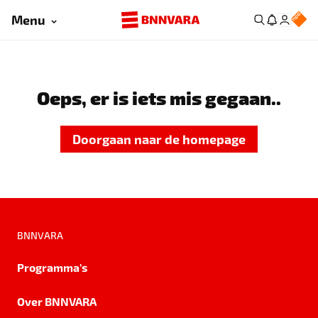
Menu
Oeps, er is iets mis gegaan..
Doorgaan naar de homepage
BNNVARA
Programma's
Over BNNVARA