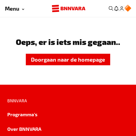
Menu
Oeps, er is iets mis gegaan..
Doorgaan naar de homepage
BNNVARA
Programma's
Over BNNVARA