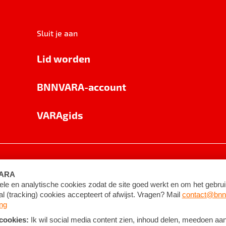
Sluit je aan
Lid worden
BNNVARA-account
VARAgids
voorwaarden
©
2026
BNNVARA