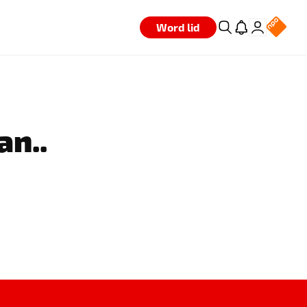
Word lid
an..