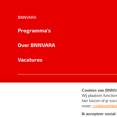
BNNVARA
Programma's
Over BNNVARA
Vacatures
Privacy
Cookie-instellingen
Algemene 