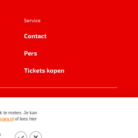
Service
Contact
Pers
Tickets kopen
RSIN 8531 62 402