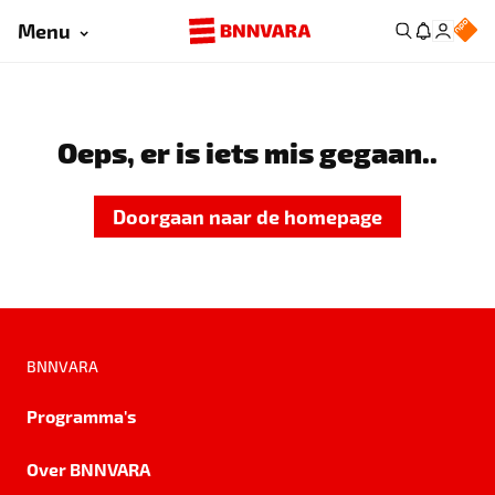
Menu
Oeps, er is iets mis gegaan..
Doorgaan naar de homepage
BNNVARA
Programma's
Over BNNVARA