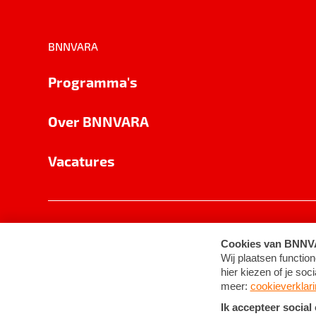
BNNVARA
Programma's
Over BNNVARA
Vacatures
Privacy
Cookie-instellingen
Algemene 