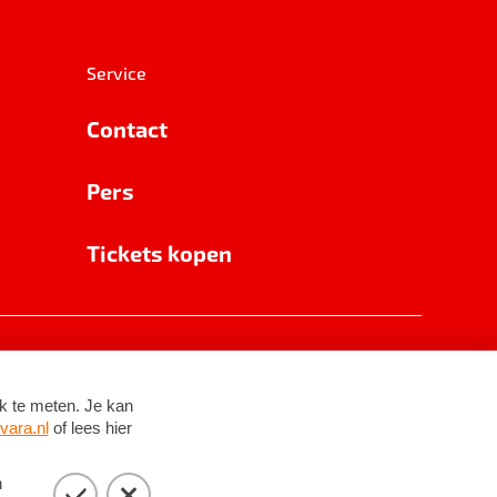
Service
Contact
Pers
Tickets kopen
RSIN 8531 62 402