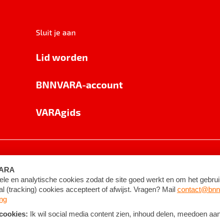
Sluit je aan
Lid worden
BNNVARA-account
VARAgids
voorwaarden
©
2026
BNNVARA