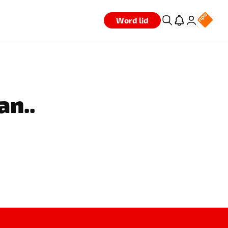
Word lid
an..