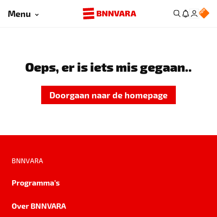
Menu
Oeps, er is iets mis gegaan..
Doorgaan naar de homepage
BNNVARA
Programma's
Over BNNVARA