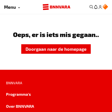
Menu
Oeps, er is iets mis gegaan..
Doorgaan naar de homepage
BNNVARA
Programma's
Over BNNVARA