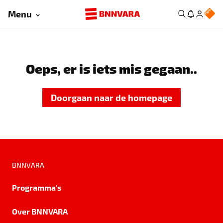
Menu
Oeps, er is iets mis gegaan..
Doorgaan naar de homepage
BNNVARA
Programma's
Over BNNVARA