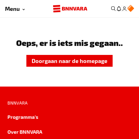
Menu
Oeps, er is iets mis gegaan..
Doorgaan naar de homepage
BNNVARA
Programma's
Over BNNVARA