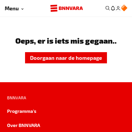
Menu
Oeps, er is iets mis gegaan..
Doorgaan naar de homepage
BNNVARA
Programma's
Over BNNVARA