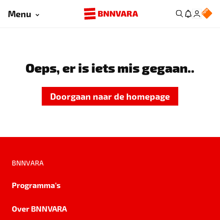
Menu
Oeps, er is iets mis gegaan..
Doorgaan naar de homepage
BNNVARA
Programma's
Over BNNVARA