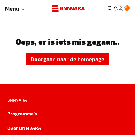
Menu
Oeps, er is iets mis gegaan..
Doorgaan naar de homepage
BNNVARA
Programma's
Over BNNVARA