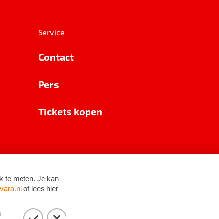
Service
Contact
Pers
Tickets kopen
RSIN 8531 62 402