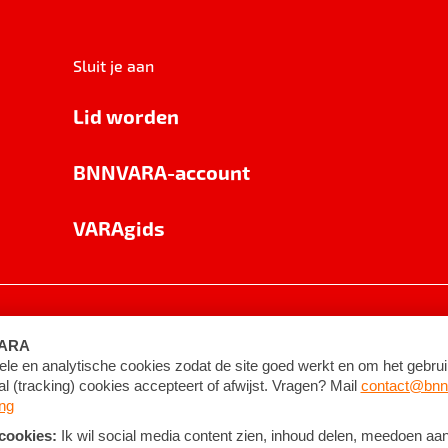
Sluit je aan
Lid worden
BNNVARA-account
VARAgids
voorwaarden
©
2026
BNNVARA