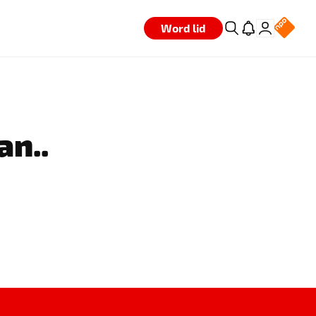
Word lid
an..