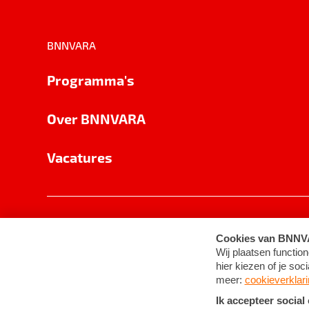
BNNVARA
Programma's
Over BNNVARA
Vacatures
Privacy
Cookie-instellingen
Algemene 