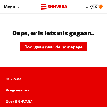
Menu
Oeps, er is iets mis gegaan..
Doorgaan naar de homepage
BNNVARA
Programma's
Over BNNVARA