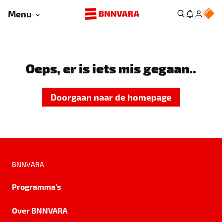
Menu
Oeps, er is iets mis gegaan..
Doorgaan naar de homepage
BNNVARA
Programma's
Over BNNVARA