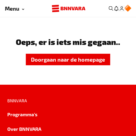
Menu
Oeps, er is iets mis gegaan..
Doorgaan naar de homepage
BNNVARA
Programma's
Over BNNVARA