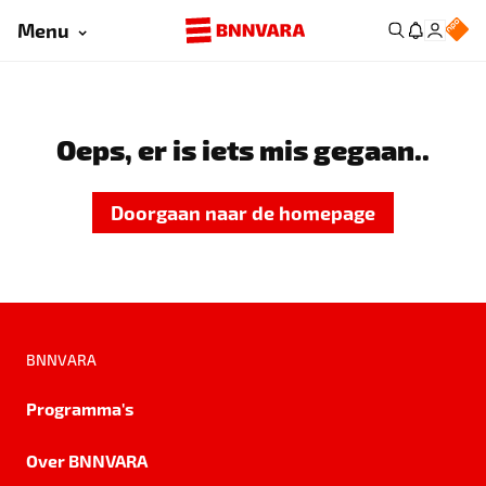
Menu
Oeps, er is iets mis gegaan..
Doorgaan naar de homepage
BNNVARA
Programma's
Over BNNVARA