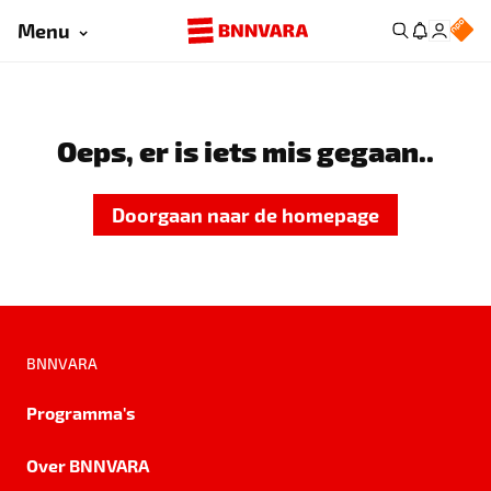
Menu
Oeps, er is iets mis gegaan..
Doorgaan naar de homepage
BNNVARA
Programma's
Over BNNVARA