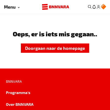
Menu
Oeps, er is iets mis gegaan..
Doorgaan naar de homepage
BNNVARA
Programma's
Over BNNVARA