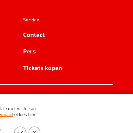
Service
Contact
Pers
Tickets kopen
RSIN 8531 62 402