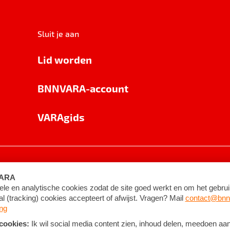
Sluit je aan
Lid worden
BNNVARA-account
VARAgids
voorwaarden
©
2026
BNNVARA