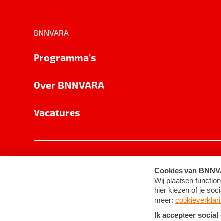
BNNVARA
Programma's
Over BNNVARA
Vacatures
Privacy
Cookie-instellingen
Algemene 