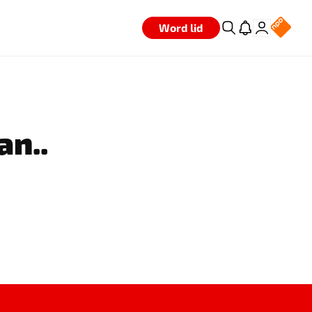
Word lid
an..