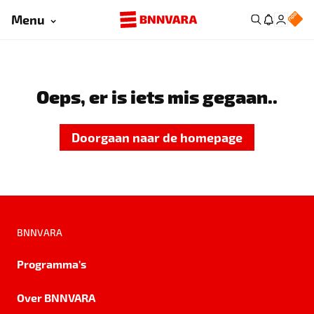
Menu
Oeps, er is iets mis gegaan..
Doorgaan naar de homepage
BNNVARA
Programma's
Over BNNVARA